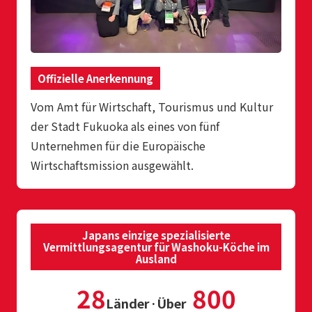
Offizielle Anerkennung
Vom Amt für Wirtschaft, Tourismus und Kultur
der Stadt Fukuoka als eines von fünf
Unternehmen für die Europäische
Wirtschaftsmission ausgewählt.
Japans einzige spezialisierte
Vermittlungsagentur für Washoku-Köche im
Ausland
28
800
Länder·Über